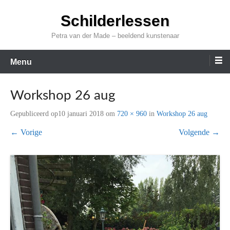
Ga
Schilderlessen
naar
de
Petra van der Made – beeldend kunstenaar
inhoud
Menu
Workshop 26 aug
Gepubliceerd op
10 januari 2018
om
720 × 960
in
Workshop 26 aug
← Vorige
Volgende →