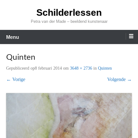
Ga
Schilderlessen
naar
de
Petra van der Made – beeldend kunstenaar
inhoud
Menu
Quinten
Gepubliceerd op
8 februari 2014
om
3648 × 2736
in
Quinten
← Vorige
Volgende →