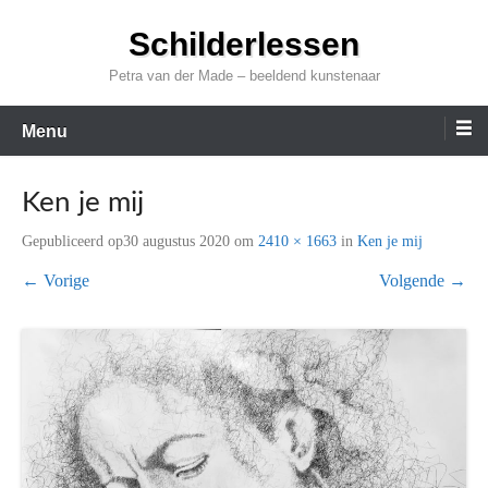
Ga
Schilderlessen
naar
de
Petra van der Made – beeldend kunstenaar
inhoud
Menu
Ken je mij
Gepubliceerd op
30 augustus 2020
om
2410 × 1663
in
Ken je mij
← Vorige
Volgende →