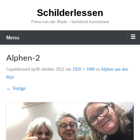
Ga
Schilderlessen
naar
de
Petra van der Made – beeldend kunstenaar
inhoud
Menu
Alphen-2
Gepubliceerd op
30 oktober 2022
om
1920 × 1080
in
Alphen aan den
Rijn
← Vorige